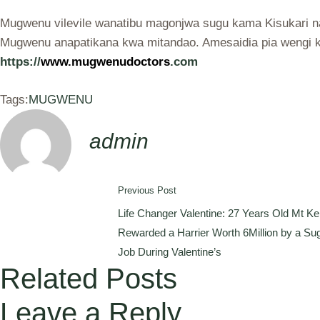
Mugwenu vilevile wanatibu magonjwa sugu kama Kisukari n
Mugwenu anapatikana kwa mitandao. Amesaidia pia wengi k
https://
www.mugwenudoctors
.com
Tags:
MUGWENU
admin
Previous Post
Life Changer Valentine: 27 Years Old Mt K
Rewarded a Harrier Worth 6Million by a S
Job During Valentine’s
Related Posts
Leave a Reply