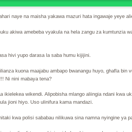
kifahari naye na maisha yakawa mazuri hata ingawaje yeye 
aje huku akiwa amebeba vyakula na hela zangu za kumtunzia
a hivi yupo darasa la saba humu kijijini.
ilianza kuona maajabu ambapo bwanangu huyo, ghafla bin vu
!!! Ni nini mabaya tena?
ikielekea wikendi. Alipobisha mlango aliingia ndani kwa uka
kula jioni hiyo. Uso ulinifura kama mandazi.
itaki kwa polisi sababau nilikuwa sina namna nyingine ya p