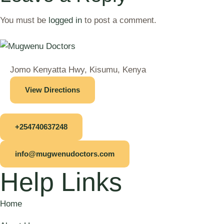
You must be
logged in
to post a comment.
Jomo Kenyatta Hwy, Kisumu, Kenya
View Directions
+254740637248
info@mugwenudoctors.com
Help Links
Home