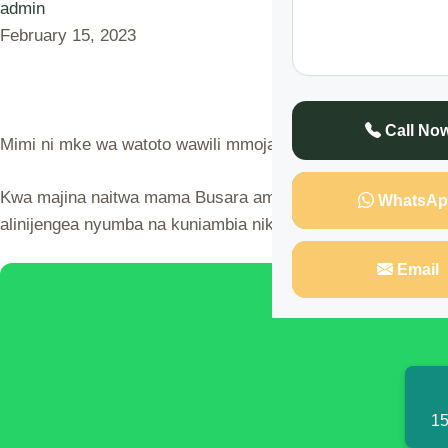
admin
February 15, 2023
Call No
Mimi ni mke wa watoto wawili mmoja akiwa kidato cha kwan
Kwa majina naitwa mama Busara ambaye nilipatana na bwana
WhatsAp
alinijengea nyumba na kuniambia nikae nyumbani nitulie s
Email
🌍 Discover 
15