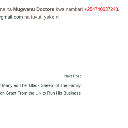
ana na
Mugwenu Doctors
kwa nambari
+254740637248
.
gmail.com
na tuvuti yake ni
Next Post
 Many as The “Black Sheep” of The Family
lion Grant From the UK to Run His Business