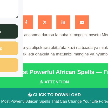
w
za na wa pili anasoma darasa la saba kitongojini mwetu Mt
gu huko Kenya alipokuwa akitafuta kazi na baada ya miaka
p
ababu atkuwa akileta chakula na matumizi mengine ya nyumb
the 15 Most Powerful African Spells — 
⚠️ ATTENTION
📥 CLICK TO DOWNLOAD
 Most Powerful African Spells That Can Change Your Life Fore