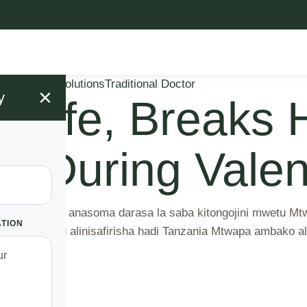
s
Mugwenu Solutions
Traditional Doctor
×
y
 Wife, Breaks 
 During Valen
za na wa pili anasoma darasa la saba kitongojini mwetu M
ATION
a miaka tatu alinisafirisha hadi Tanzania Mtwapa ambako al