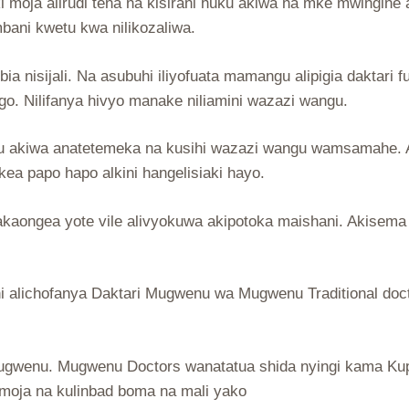
oja alirudi tena na kisirani huku akiwa na mke mwingine 
mbani kwetu kwa nilikozaliwa.
nisijali. Na asubuhi iliyofuata mamangu alipigia daktari ful
dogo. Nilifanya hivyo manake niliamini wazazi wangu.
kwetu akiwa anatetemeka na kusihi wazazi wangu wamsamah
ea papo hapo alkini hangelisiaki hayo.
kaongea yote vile alivyokuwa akipotoka maishani. Akisema h
ni alichofanya Daktari Mugwenu wa Mugwenu Traditional d
gwenu. Mugwenu Doctors wanatatua shida nyingi kama Kupa
amoja na kulinbad boma na mali yako