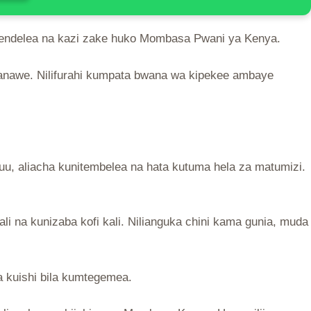
aliendelea na kazi zake huko Mombasa Pwani ya Kenya.
 wanawe. Nilifurahi kumpata bwana wa kipekee ambaye
u, aliacha kunitembelea na hata kutuma hela za matumizi.
li na kunizaba kofi kali. Nilianguka chini kama gunia, muda
a kuishi bila kumtegemea.