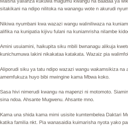
Maisha yalianza kukuwa magumu kwangu na baadaa ya wiki m
sitakikani na ndipo nilitoka na wanangu wote n akurudi nyu
Nikiwa nyumbani kwa wazazi wangu waliniliwaza na kuniambia 
alifika na kunipatia kijivu fulani na kuniamrisha nilambe ki
Amini usuiamini, haikupita siku mbili bwnanagu alikuja 
kunichumuwa lakini nikakataa katakata. Wazaiz pia walimfok
Aliporudi siku ya tatu ndipo wazazi wangu wakamsikiza na a
amemfukuza huyo bibi mwingine kama Mbwa koko.
Sasa hivi nimerudi kwangu na mapenzi ni motomoto. Siami
sina ndoa. Ahsante Mugwenu. Ahsante mno.
Kama una shida kama mimi usisite kumtembelea Daktari Mu
katika familia nkt. Pia wanasaidia kuimarisha nyota yako p