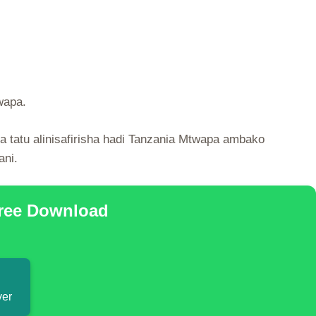
wapa.
 tatu alinisafirisha hadi Tanzania Mtwapa ambako
ani.
Free Download
ver