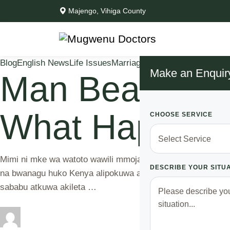
Majengo, Vihiga County
Blog
English News
Life Issues
Marriage Issues
Mugwenu New
Make an Enquir
Man Beats His
What Happened
CHOOSE SERVICE
Mimi ni mke wa watoto wawili mmoja akiwa kidato cha kwan
DESCRIBE YOUR SITU
na bwanagu huko Kenya alipokuwa akitafuta kazi na baada y
sababu atkuwa akileta …