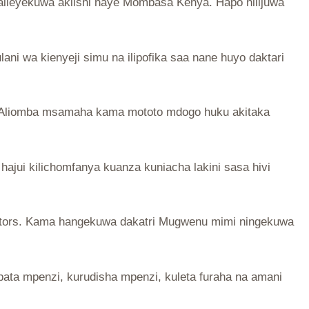
alieyekuwa akiishi naye Mombasa Kenya. Hapo nilijuwa
ani wa kienyeji simu na ilipofika saa nane huyo daktari
e. Aliomba msamaha kama mototo mdogo huku akitaka
ajui kilichomfanya kuanza kuniacha lakini sasa hivi
octors. Kama hangekuwa dakatri Mugwenu mimi ningekuwa
ta mpenzi, kurudisha mpenzi, kuleta furaha na amani