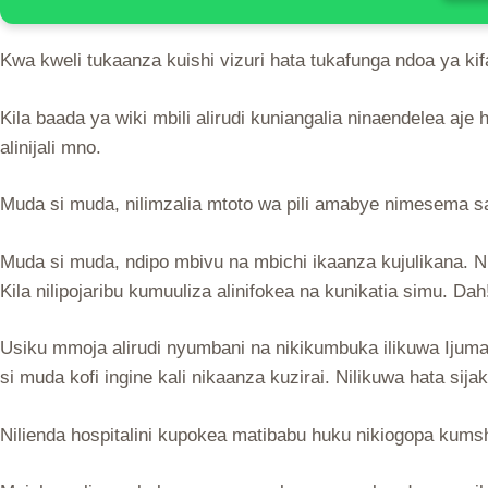
Kwa kweli tukaanza kuishi vizuri hata tukafunga ndoa ya 
Kila baada ya wiki mbili alirudi kuniangalia ninaendelea 
alinijali mno.
Muda si muda, nilimzalia mtoto wa pili amabye nimesema sas
Muda si muda, ndipo mbivu na mbichi ikaanza kujulikana. N
Kila nilipojaribu kumuuliza alinifokea na kunikatia simu. Dah
Usiku mmoja alirudi nyumbani na nikikumbuka ilikuwa Ijumaa 
si muda kofi ingine kali nikaanza kuzirai. Nilikuwa hata sija
Nilienda hospitalini kupokea matibabu huku nikiogopa kumsh