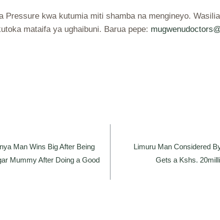
a Pressure kwa kutumia miti shamba na mengineyo. Wasili
utoka mataifa ya ughaibuni. Barua pepe:
mugwenudoctors@
enya Man Wins Big After Being
Limuru Man Considered By
ugar Mummy After Doing a Good
Gets a Kshs. 20mil