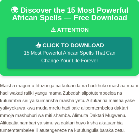
🌍 Discover the 15 Most Powerful
African Spells — Free Download
⚠️ ATTENTION
📥 CLICK TO DOWNLOAD
15 Most Powerful African Spells That Can
Change Your Life Forever
Maisha magumu ilituzonga na kutuandama hadi huko mashaambani
hadi wakati rafiki yangu mama Zubedah alipotutembeelea na
kutuambia siri ya kuimarisha maisha yetu. Alitukariria maisha yake
yalivyokuwa kwa muda mrefu hadi pale alipomtembelea daktari
mmoja mashuhuri wa miti shamba. Alimuita Daktari Mugwenu.
Alitupatia nambari ya simu ya daktari huyo kisha akatuambia
tumtemtembelee ili atutengeneze na kutufungulia baraka zetu.