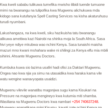
Kwa kweli sababu tulikuwa tumefika mwisho ilibidi tuende tumuone
mimi na bwanangu na tulipofika kwa Mugwenu alichukuwa mda
kidogo sana kutufanyia Spell Casting Services na kisha akaturuhusu
turudi nyumbani.
Lakushangaza, na kwa kweli, siku hazikuisha tatu bwanangu
alikuwa ameitiwa kazi Nairobi na shirika moja la South Africa. Sasa
hivi yeye ndiye mkubwa wao nchini Kenya. Sasa tunaishi maisha
mazuri mno kwani mshahara wake ni shilingi za Kenya elfu mia mbili
sihirini. Ahsante Mugwenu Doctors.
Kumbuka kuwa sio lazima usafiri hadi ofisi za Daktari Mugwenu.
Ongea nao kwa njia ya simu na utasaidika kwa haraka kama vile
watu wengine wanavyopata usaidizi.
Mugwenu vilevile wanatibu magonjwa sugu kama Kisukari na
Pressure na magonjwa mengineyo kwa kutumia miti shamba.
Wasiliana na Mugwenu Doctors kwa nambari
+
254 740637248
.
Mugwenu anapatikana mjini Kisumu, kaunti zote nchini Kenya na