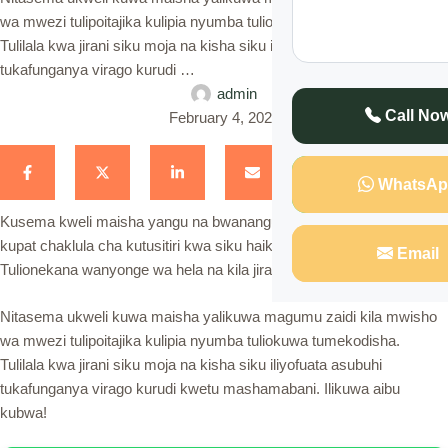
wa mwezi tulipoitajika kulipia nyumba tuliokuwa tumekodisha.
Tulilala kwa jirani siku moja na kisha siku iliyofuata asubuhi
tukafunganya virago kurudi …
admin
Call No
February 4, 2023
WhatsAp
Kusema kweli maisha yangu na bwanangu hayakukuwa mzuri hata
kupat chaklula cha kutusitiri kwa siku haikuwa rahisi kwetu.
Email
Tulionekana wanyonge wa hela na kila jiranai alituchekelea.
Nitasema ukweli kuwa maisha yalikuwa magumu zaidi kila mwisho
wa mwezi tulipoitajika kulipia nyumba tuliokuwa tumekodisha.
Tulilala kwa jirani siku moja na kisha siku iliyofuata asubuhi
tukafunganya virago kurudi kwetu mashamabani. Ilikuwa aibu
kubwa!