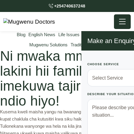
+254740637248
Blog
English News
Life Issues
Mugwenu News
Make an Enquir
Mugwenu Solutions
Traditional Doctor
Ni mwaka mmoja tu
CHOOSE SERVICE
lakini hii familia
imekuwa tajiri. Habari
DESCRIBE YOUR SITUATIO
ndio hiyo!
Kusema kweli maisha yangu na bwanangu hayakukuwa mzuri hata
kupat chaklula cha kutusitiri kwa siku haikuwa rahisi kwetu.
Tulionekana wanyonge wa hela na kila jiranai alituchekelea.
Nitasema ukweli kuwa maisha yalikuwa magumu zaidi kila mwisho